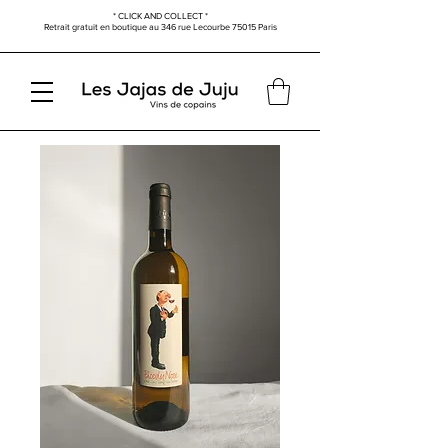
* CLICK AND COLLECT *
Retrait gratuit en boutique au
346 rue Lecourbe
75015 Paris