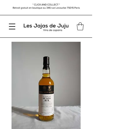
* CLICK AND COLLECT *
Retrait gratuit en boutique au
346 rue Lecourbe
75015 Paris