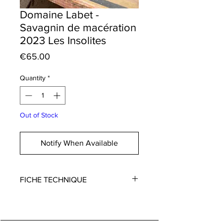
Domaine Labet -
Savagnin de macération
2023 Les Insolites
Price
€65.00
Quantity
*
Out of Stock
Notify When Available
FICHE TECHNIQUE
Domaine
: Labet
Vigneron
: Julien, Romain et Charline
Labet