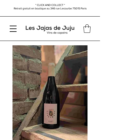
* CLICK AND COLLECT *
Retrait gratuit en boutique au
346 rue Lecourbe
75015 Paris