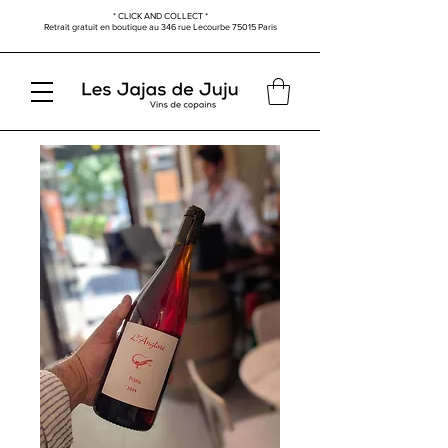
* CLICK AND COLLECT *
Retrait gratuit en boutique au
346 rue Lecourbe
75015 Paris