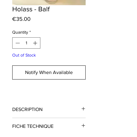
Holass - Balf
Price
€35.00
Quantity
*
Out of Stock
Notify When Available
DESCRIPTION
Remarquable finesse et tanins soyeux
FICHE TECHNIQUE
pour ce cépage autochtone. Un
voyage en Hongrie et un