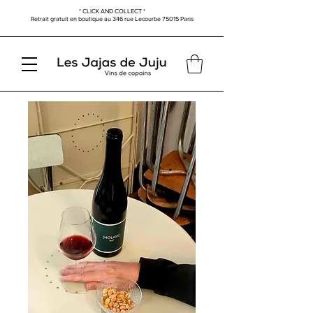
* CLICK AND COLLECT *
Retrait gratuit en boutique au
346 rue Lecourbe
75015 Paris