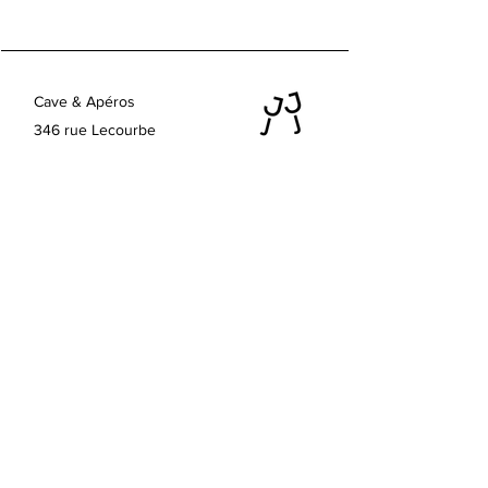
Domaine
: Holass
dépaysement garanti. Avis aux
Vignerons
: Ellie Bauwens et Imre
amateurs de grands vins.
Halasz
Région
: Loire
Appellation
: Vin de France
Cave & Apéros
Cépage
: 100% Kékfrankos
346 rue Lecourbe
75015 Paris
Horaires d'été ouvert 7/7 :
Lundi au vendredi 16h - 23h
Samedi 11h - 23h
Dimanche 16h - 23h
Contactez nous
lesjajasdejuju@gmail.com
+33 (0) 7 86 49 39 37
Conditions Générales de vente
Les Jajas pour les pros
Demande de devis