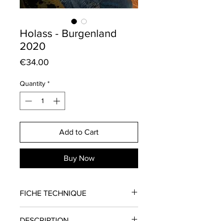
Holass - Burgenland
2020
Price
€34.00
Quantity
*
Add to Cart
Buy Now
FICHE TECHNIQUE
Domaine
: Holass
DESCRIPTION