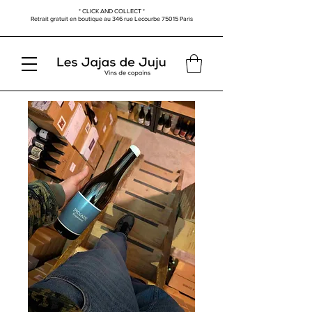
* CLICK AND COLLECT *
Retrait gratuit en boutique au
346 rue Lecourbe
75015 Paris