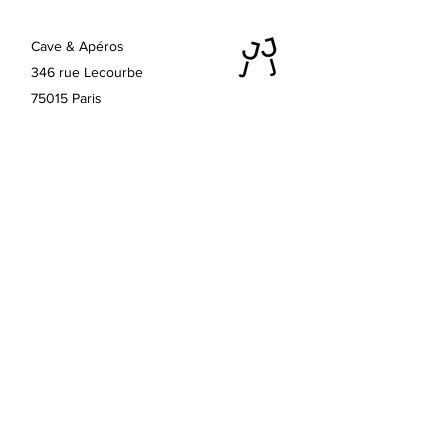
de plaisir.
Cave & Apéros
346 rue Lecourbe
75015 Paris
Horaires d'été ouvert 7/7 :
Lundi au vendredi 16h - 23h
Samedi 11h - 23h
Dimanche 16h - 23h
Contactez nous
lesjajasdejuju@gmail.com
+33 (0) 7 86 49 39 37
Conditions Générales de vente
Les Jajas pour les pros
Demande de devis
Mentions légales