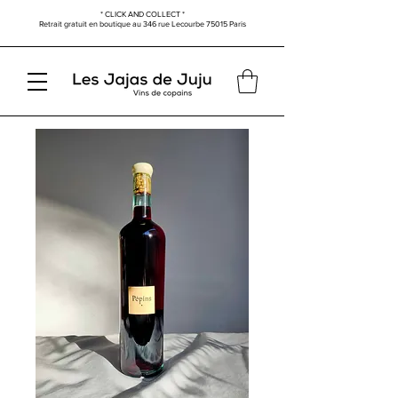
* CLICK AND COLLECT *
Retrait gratuit en boutique au
346 rue Lecourbe
75015 Paris