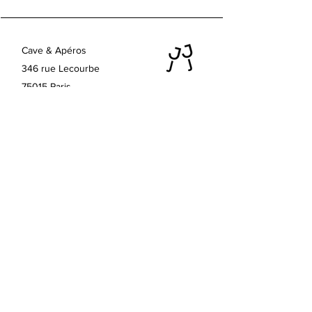
Région
: Vaison la Romaine, Rhône
vin est naturel comme on l'aime ! Il
Appellation
: Vin de France
allie puissance et finesse, avec une
Cépage
: 100 % Clairette
belle profondeur.
Agriculture
: Vinification naturelle
Cave & Apéros
Température de dégustation
: 10 - 14
346 rue Lecourbe
°C
75015 Paris
Horaires d'été ouvert 7/7 :
Lundi au vendredi 16h - 23h
Samedi 11h - 23h
Dimanche 16h - 23h
Contactez nous
lesjajasdejuju@gmail.com
+33 (0) 7 86 49 39 37
Conditions Générales de vente
Les Jajas pour les pros
Demande de devis
Mentions légales