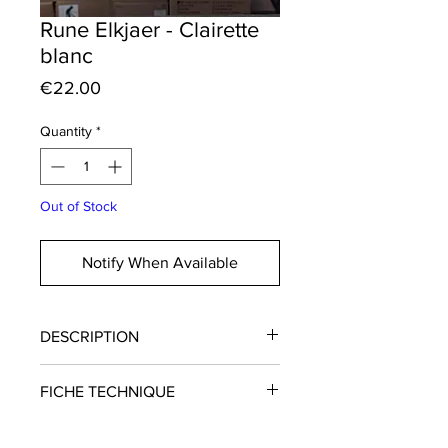
Rune Elkjaer - Clairette
blanc
Price
€22.00
Quantity
*
Out of Stock
Notify When Available
DESCRIPTION
Vin sec qui offre une légère
FICHE TECHNIQUE
aromatique sur des agrumes, un côté
herbacé et quelques épices en fond
Domaine
: Elkjaer-Amiel
de bouche. Pas collé et pas filtré, ce