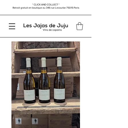
* CLICK AND COLLECT *
Retrait gratuit en boutique au
346 rue Lecourbe
75015 Paris