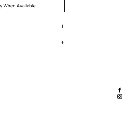
fy When Available
E
ille
gne
 Sylvain Pataille est suave et
es notes de fruits noirs, cerise
ue
et un côté boisé dû à l'élevage. Les
station
: 16 °C
nesse et intégrés.
n boeuf bourguignon ou une forêt