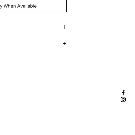
fy When Available
ormé avec Mathieu Vallé Château
E
st un vin blanc en
100%
 et Thomas Batardière
ir de Rablay sur des sols composés
ay-sur-Layon
France
cool est très faible ce qui confère
n
frâicheur !
ue
t en cuve inox suivi d’un élevage en
station
: 10 / 14°
ois, sans soufre.
 ! Une bouteille par personne max.