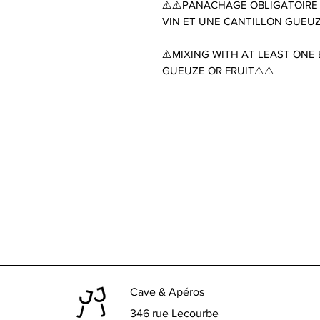
⚠️⚠️PANACHAGE OBLIGATOIRE
VIN ET UNE CANTILLON GUEUZ
⚠️MIXING WITH AT LEAST ONE
GUEUZE OR FRUIT⚠️⚠️
Cave & Apéros
346 rue Lecourbe