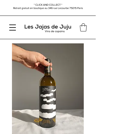
* CLICK AND COLLECT *
Retrait gratuit en boutique au
346 rue Lecourbe
75015 Paris