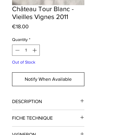
Château Tour Blanc -
Vieilles Vignes 2011
Price
€18.00
Quantity
*
Out of Stock
Notify When Available
DESCRIPTION
Un nez riche et complexe, légèrement
FICHE TECHNIQUE
oxydatif. La bouche quant à elle, est
ronde et suave, agréablement
Domaine
:
Château Tour Blanc
tannique, sa trame saline et minérale
VIGNERON