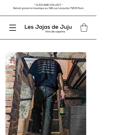
* CLICK AND COLLECT *
Retrait gratuit en boutique au
346 rue Lecourbe
75015 Paris