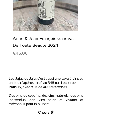
Anne & Jean François Ganevat -
L'Anglore Famille Pfifferl
De Toute Beauté 2024
Tavel Sables 2024
Price
Price
€45.00
€48.00
Les Jajas de Juju, c'est aussi une cave à vins et
un lieu d'apéros situé au 346 rue Lecourbe
Paris 15, avec plus de 400 références.
Des vins de copains, des vins naturels, des vins
inattendus, des vins sains et vivants et
méconnus pour la plupart.
Cheers 🥂